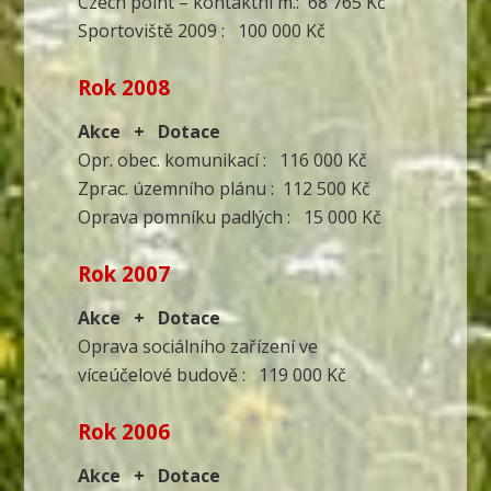
Czech point – kontaktní m.: 68 765 Kč
Sportoviště 2009 : 100 000 Kč
Rok 2008
Akce + Dotace
Opr. obec. komunikací : 116 000 Kč
Zprac. územního plánu : 112 500 Kč
Oprava pomníku padlých : 15 000 Kč
Rok 2007
Akce + Dotace
Oprava sociálního zařízení ve
víceúčelové budově : 119 000 Kč
Rok 2006
Akce + Dotace