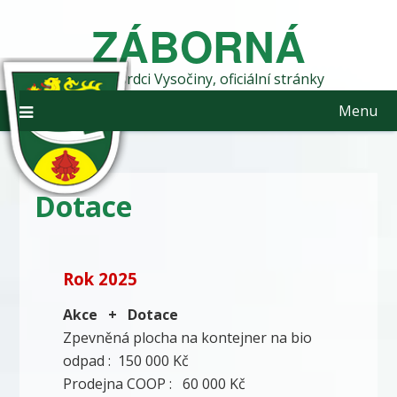
Skip
ZÁBORNÁ
to
content
obec v srdci Vysočiny, oficiální stránky
Menu
Dotace
Rok 2025
Akce + Dotace
Zpevněná plocha na kontejner na bio
odpad : 150 000 Kč
Prodejna COOP : 60 000 Kč