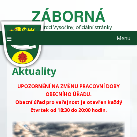
Skip
ZÁBORNÁ
to
content
obec v srdci Vysočiny, oficiální stránky
Menu
Aktuality
UPOZORNĚNÍ NA ZMĚNU PRACOVNÍ DOBY
OBECNÍHO ÚŘADU.
Obecní úřad pro veřejnost je otevřen každý
čtvrtek od 18:30 do 20:00 hodin.