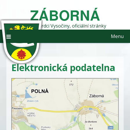
Skip
ZÁBORNÁ
to
content
obec v srdci Vysočiny, oficiální stránky
Menu
Elektronická podatelna